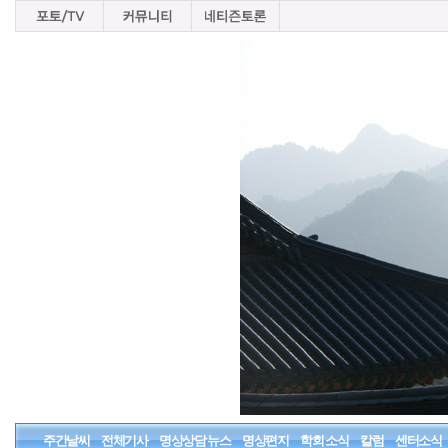
주간날씨
전체기사
명상상담 뉴스
명상편지
학회 소식
칼럼
센터소식